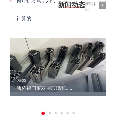
窗计价方式，如何
新闻动态
新闻中
+
心
计算的
06-23
0
断桥铝门窗双层玻璃和.....