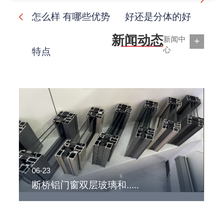
怎么样 有哪些优势
好还是分体的好
新闻动态
新闻中
+
心
特点
06-23
0
断桥铝门窗双层玻璃和.....