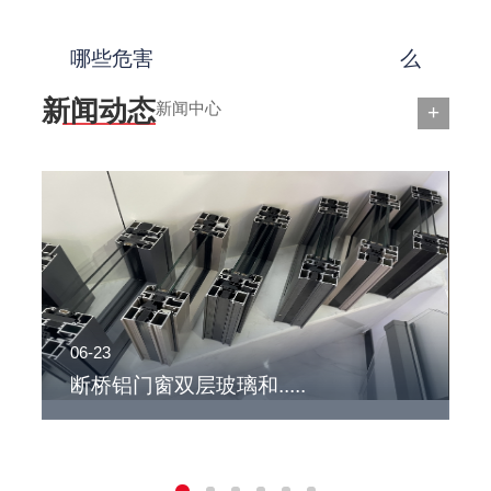
哪些危害
么
新闻动态
新闻中心
+
06-23
0
断桥铝门窗双层玻璃和.....