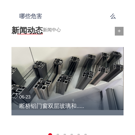
哪些危害
么
新闻动态
新闻中心
+
06-23
0
断桥铝门窗双层玻璃和.....