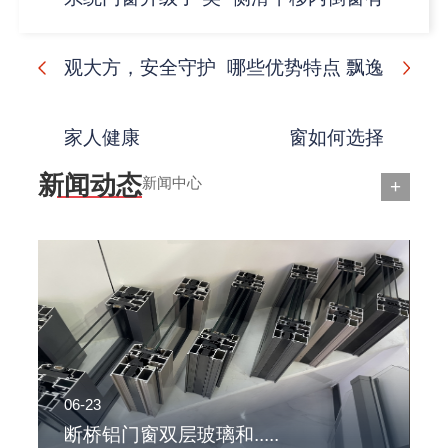
观大方，安全守护
哪些优势特点 飘逸
家人健康
窗如何选择
新闻动态
新闻中心
+
06-23
0
断桥铝门窗双层玻璃和.....