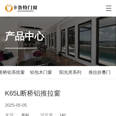
产品中心
断桥铝系统窗
铝包木门窗
阳光房系列
推拉折叠门
K65L断桥铝推拉窗
2025-05-05
来源：
浏览量：
原创
142