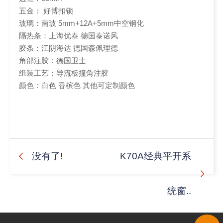
五金： 好博扣锁
玻璃：南玻 5mm+12A+5mm中空钢化
隔热条：上海优泰 德国泰诺风
胶条：江阴海达 德国森佩理德
角部注胶：德国卫士
组装工艺：导流板撞角注胶
颜色：白色 香槟色 其他可定制颜色
没有了!
K70A经典平开系
统窗..