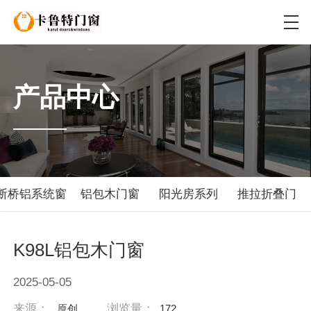
产品中心
断桥铝系统窗
铝包木门窗
阳光房系列
推拉折叠门
K98L铝包木门窗
2025-05-05
来源：
浏览量：
原创
172