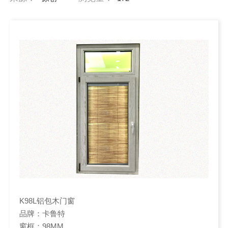
K98L铝包木门窗
品牌：卡鲁特
窗框：98MM