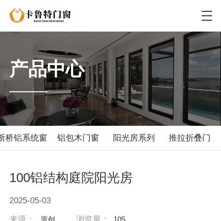
产品中心
断桥铝系统窗
铝包木门窗
阳光房系列
推拉折叠门
100铝结构庭院阳光房
2025-05-03
来源：
浏览量：
原创
105