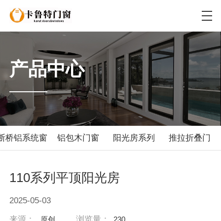
产品中心
断桥铝系统窗
铝包木门窗
阳光房系列
推拉折叠门
110系列平顶阳光房
2025-05-03
来源：
浏览量：
原创
230